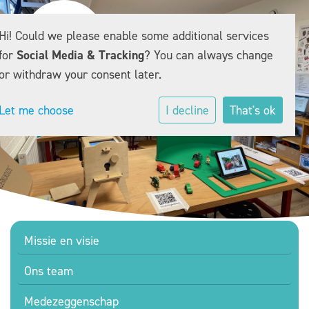
Hi! Could we please enable some additional services
for
Social Media & Tracking
? You can always change
or withdraw your consent later.
Let me choose
I decline
That's ok
Missie en visie
Ons team
Medezeggenschap