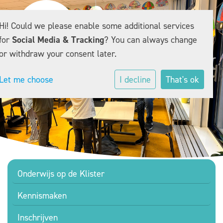
Hi! Could we please enable some additional services
for
Social Media & Tracking
? You can always change
or withdraw your consent later.
Let me choose
I decline
That's ok
Onderwijs op de Klister
Kennismaken
Inschrijven