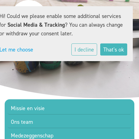
Hi! Could we please enable some additional services
for
Social Media & Tracking
? You can always change
or withdraw your consent later.
Let me choose
I decline
That's ok
Missie en visie
Ons team
Medezeggenschap