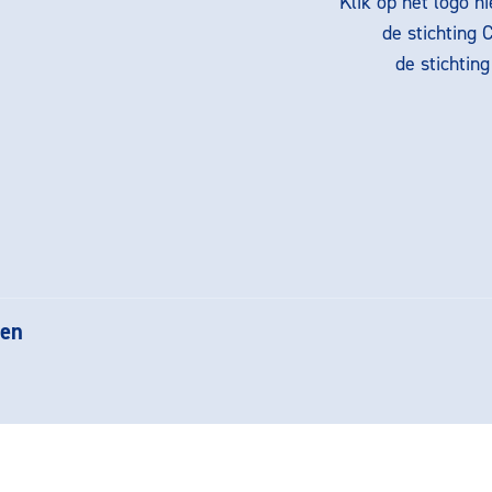
Klik op het logo h
de stichting 
de stichtin
gen