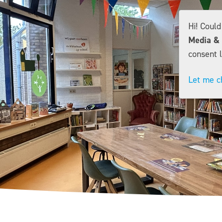
Hi! Coul
Media & 
consent l
Let me c