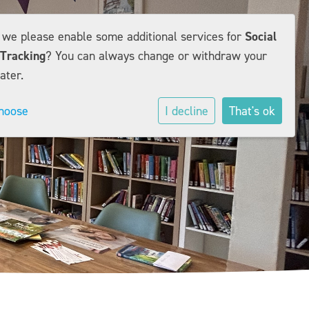
d we please enable some additional services for
Social
Tracking
? You can always change or withdraw your
ater.
hoose
I decline
That's ok